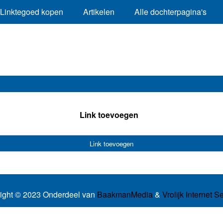
Linktegoed kopen
Artikelen
Alle dochterpagina's
Link toevoegen
Link toevoegen
ight © 2023 Onderdeel van
BaakmanMedia
&
Vrolijk Internet S